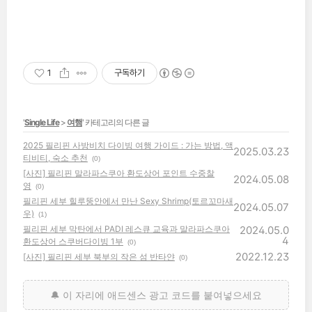
1
구독하기
'
Single Life
>
여행
' 카테고리의 다른 글
2025 필리핀 사방비치 다이빙 여행 가이드 : 가는 방법, 액
2025.03.23
티비티, 숙소 추천
(0)
[사진] 필리핀 말라파스쿠아 환도상어 포인트 수중찰
2024.05.08
영
(0)
필리핀 세부 힐루뚱안에서 만난 Sexy Shrimp(토르꼬마새
2024.05.07
우)
(1)
필리핀 세부 막탄에서 PADI 레스큐 교육과 말라파스쿠아
2024.05.0
4
환도상어 스쿠버다이빙 1부
(0)
2022.12.23
[사진] 필리핀 세부 북부의 작은 섬 반타얀
(0)