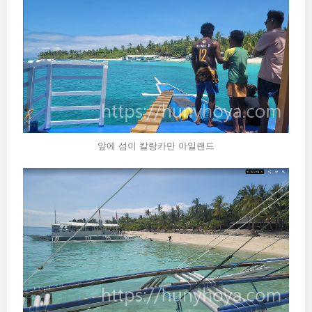
앞에 섬이 칼랑카만 아일랜드