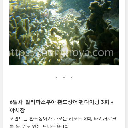
6일차 말라파스쿠아 환도상어 펀다이빙 3회 +
야시장
포인트는 환도상어가 나오는 키모드 2회, 타이거샤크
를 볼 수도 있는 모나드숄 1회