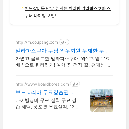
환도상어를 만날 수 있는 필리핀 말라파스쿠아 스
쿠버 다이빙 포인트
http://m.coupang.com
광고
말라파스쿠아 쿠팡 와우회원 무제한 무료
배송
가볍고 콤팩트한 말라파스쿠아, 와우회원 무료
배송으로 편리하게! 여행 짐 걱정 끝! 휴대성 좋
은 스노쿨링 장비, 쿠팡에서 로켓배송으로 받아
보세요.
http://www.boardkorea.com
광고
보드코리아 무료강습권 증
정
다이빙장비 무료 실착 무료 강
습 혜택, 풋포켓 무료실착, 129
만원 쿠폰팩 진행중 최대 44%
전 브랜드 마스크 직접 착용