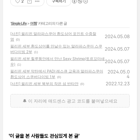
2
구독하기
'
Single Life
>
여행
' 카테고리의 다른 글
[사진] 필리핀 말라파스쿠아 환도상어 포인트 수중찰
2024.05.08
영
(0)
필리핀 세부 환도상어를 만날수 있는 말라파스쿠아 스쿠
2024.05.07
버다이빙 2부
(1)
필리핀 세부 힐루뚱안에서 만난 Sexy Shrimp(토르꼬마새
2024.05.07
우)
(1)
필리핀 세부 막탄에서 PADI 레스큐 교육과 말라파스쿠아
2024.05.0
4
환도상어 스쿠버다이빙 1부
(0)
2022.12.23
[사진] 필리핀 세부 북부의 작은 섬 반타얀
(0)
'이 글을 본 사람들도 관심있게 본 글'