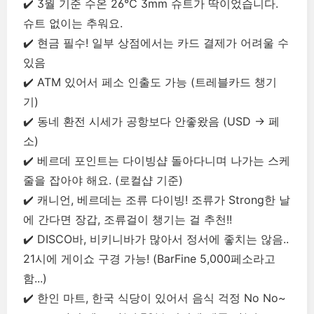
✔️
3월 기준 수온 26℃ 3mm 슈트가 딱이었습니다.
슈트 없이는 추워요.
✔️ 현금 필수! 일부 상점에서는 카드 결제가 어려울 수
있음
✔️
ATM 있어서 페소 인출도 가능 (트레블카드 챙기
기)
✔️
동네 환전 시세가 공항보다 안좋왔음 (USD -> 페
소)
✔️ 베르데 포인트는 다이빙샵 돌아다니며 나가는 스케
줄을 잡아야 해요. (로컬샵 기준)
✔️ 캐니언, 베르데는 조류 다이빙! 조류가 Strong한 날
에 간다면 장갑, 조류걸이 챙기는 걸 추천!!
✔️ DISCO바, 비키니바가 많아서 정서에 좋치는 않음..
21시에 게이쇼 구경 가능! (BarFine 5,000페소라고
함...)
✔️ 한인 마트, 한국 식당이 있어서 음식 걱정 No No~