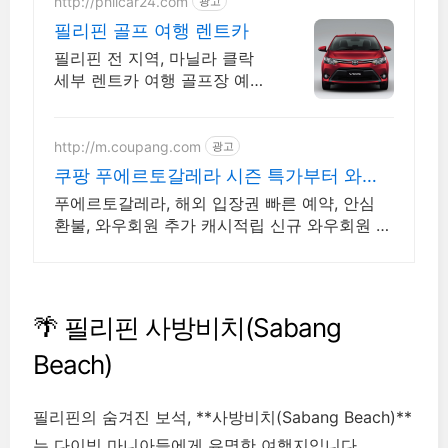
http://philcar24.com
광고
필리핀 골프 여행 렌트카
필리핀 전 지역, 마닐라 클락
세부 렌트카 여행 골프장 예약
바우처 판매합니다.
http://m.coupang.com
광고
쿠팡 푸에르토갈레라 시즌 특가부터 와우
할인까지
푸에르토갈레라, 해외 입장권 빠른 예약, 안심
환불, 와우회원 추가 캐시적립 신규 와우회원 최
대 2만3천원 쿠폰팩+5% 추가적립 혜택! 여행도
이제 쿠팡에서!
🌴 필리핀 사방비치(Sabang
Beach)
필리핀의 숨겨진 보석, **사방비치(Sabang Beach)**
는 다이빙 마니아들에게 유명한 여행지입니다.