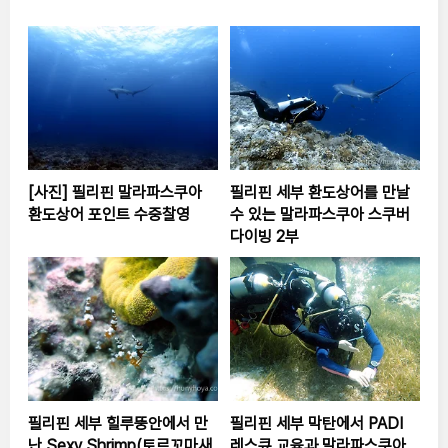
[사진] 필리핀 말라파스쿠아
필리핀 세부 환도상어를 만날
환도상어 포인트 수중찰영
수 있는 말라파스쿠아 스쿠버
다이빙 2부
필리핀 세부 힐루뚱안에서 만
필리핀 세부 막탄에서 PADI
난 Sexy Shrimp(토르꼬마새
레스큐 교육과 말라파스쿠아